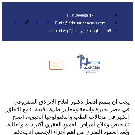
01289888618
info@drhusseinzakaria.com
43 شارع مصدق -عمارة بنك الامارات
يجب أن يتمتع افضل دكتور لعلاج الانزلاق الغضروفي
في مصر بخبرة واسعة ومعايير طبية دقيقة، فمع التطوّر
الكبير في مجالات الطب والتكنولوجيا الحيوية، أصبح
تشخيص وعلاج أمراض العمود الفقري أكثر دقة وفعالية.
ويُعد العمود الفقري من أهم أجزاء الجسم، إذ يتحكم