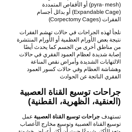
(pyra- mesh) أو الأقفاص المتمددة
(Expandable Cage) أو بدائل أجسام
الفقرات (Corpectomy Cages)
نلجأ لهذه الجراحات في حالات تهشم الفقرات
نتيجة بعض الأورام العظمية أو الأورام المنتشرة
من مناطق أخرى من الجسم كما يحدث أيضًا
إصابة شديدة لعظام العمود الفقري في حالات
الالتهابات الشديدة وأمراض نقص المناعة
وهشاشة العظام وفي حالات كسور العمود
الفقري الناتجة عن الحوادث
جراحات توسيع القناة العصبية
(العنقية، الظهرية، القطنية)
تستهدف
جراحات توسيع القناة العصبية
عمل
توسيع القناة العصبية وتوسيع مخارج الأعصاب
وتعد الأكثر شيوعًا حيث أن أكثر أعراض خشونة